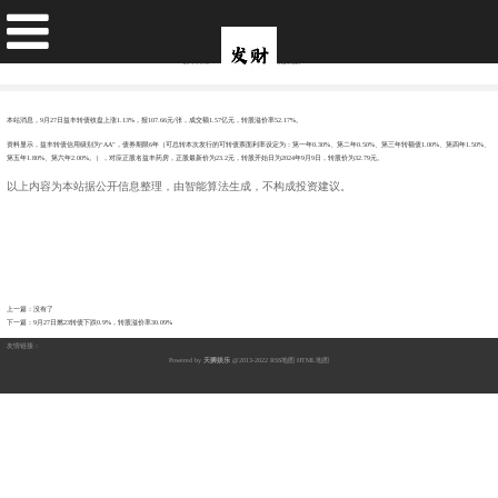
9月27日益丰转债上涨1.13%，转股溢价率52.17%
发布日期：2024-10-14 16:57 点击次数：207
本站消息，9月27日益丰转债收盘上涨1.13%，报107.66元/张，成交额1.57亿元，转股溢价率52.17%。
资料显示，益丰转债信用级别为“AA”，债券期限6年（可总转本次发行的可转债票面利率设定为：第一年0.30%、第二年0.50%、第三年转额债1.00%、第四年1.50%、
第五年1.80%、第六年2.00%。），对应正股名益丰药房，正股最新价为23.2元，转股开始日为2024年9月9日，转股价为32.79元。
以上内容为本站据公开信息整理，由智能算法生成，不构成投资建议。
上一篇：没有了
下一篇：
9月27日燃23转债下跌0.9%，转股溢价率30.09%
友情链接：
Powered by
天狮娱乐
@2013-2022
RSS地图
HTML地图